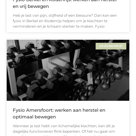
en vrij bewegen
Heb je last van pijn, stijfheid of een blessure? Dan kan een
fysio in Berkel en Rodenrijs helpen om je klachten te
verminderen en je lichaam sterker te maken. Fysio
GEZONDHEID
Fysio Amersfoort: werken aan herstel en
optimaal bewegen
Wanneer je last hebt van lichamelijke klachten, kan dit je
dagelijks functioneren flink beperken. Of het nu gaat om