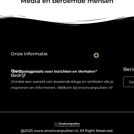
Media en beroemde mensen
Onze informatie
De Nederlandse markt en backlinks: een slimme zet of risicovolle gok?
Je website als inkomstenbron: droom of haalbare realiteit?
Beri
Over
“De Opslagplaats voor Inzichten en Verhalen”
Bedrijf
Ontdek een wereld van boeiende blogs en artikelen die je
inspireren en informeren. Welkom bij erwinvanputten.nl!
@2025 www.erwinvanputten.nl. All Right Reserved.