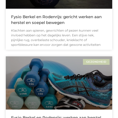
Fysio Berkel en Rodenrijs: gericht werken aan
herstel en soepel bewegen
Klachten aan spieren, gewrichten of pezen kunnen veel
invloed hebben op het dagelijks leven. Een stijve nek,
pijnlijke rug, overbelaste schouder, knieklacht of
sportblessure kan ervoor zorgen dat gewone activiteiten
GEZONDHEID
Fysio Berkel en Rodenrijs: werken aan herstel