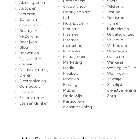
Gezondheid
Sport
Alarmsysteem
Groothandel
Telefonie
Auto's en
Hobby en vrije
Testing
Motoren
tijd
Toerisme
Banen en
Huishoudelijk
Tuin en
opleidingen
Industrie
buitenleven
Beauty en
Internet
Uncategorized
verzorging
Internet
Vakantie
Bedrijven
marketing
Verbouwen
Blog
Kinderen
Vervoer en
Boeken en
Management
transport
Tijdschriften
Marketing
Winkelen
Cadeau
Media
Woning en Tuin
Dienstverlening
Meubels
Woningen
Dieren
Mode en
Zakelijk
Electronica en
Kleding
Zakelijke
Computers
Muziek
dienstverlening
Energie
Onderwijs
Zorg
Entertainment
Particuliere
Eten en drinken
dienstverlening