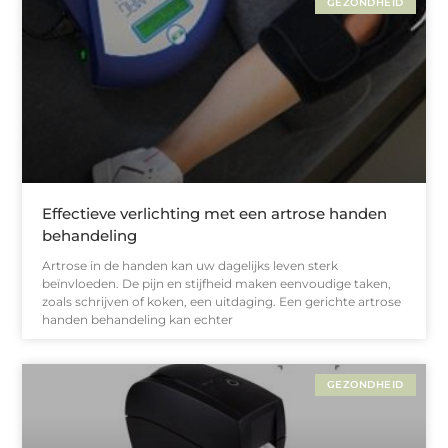
GEZONDHEID
Effectieve verlichting met een artrose handen
behandeling
Artrose in de handen kan uw dagelijks leven sterk
beïnvloeden. De pijn en stijfheid maken eenvoudige taken,
zoals schrijven of koken, een uitdaging. Een gerichte artrose
handen behandeling kan echter
GEZONDHEID