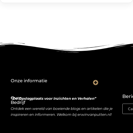
Onze informatie
De Nederlandse markt en backlinks: een slimme zet of risicovolle gok?
Je website als inkomstenbron: droom of haalbare realiteit?
Beri
Over
“De Opslagplaats voor Inzichten en Verhalen”
Bedrijf
Ontdek een wereld van boeiende blogs en artikelen die je
inspireren en informeren. Welkom bij erwinvanputten.nl!