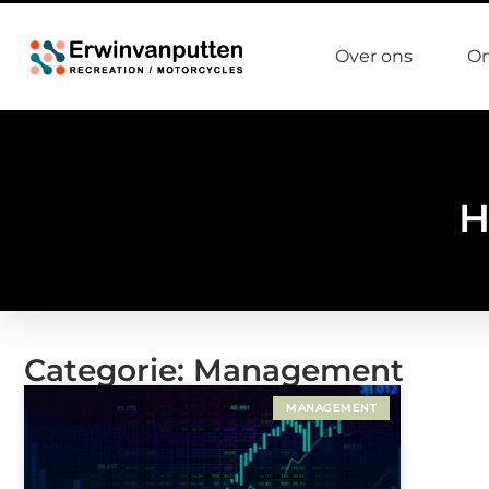
Over ons
On
H
Categorie: Management
MANAGEMENT