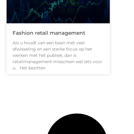
Fashion retail management
Als u houdt van een baan met veel
afwisseling en een sterke focus op het
werken met het publiek, dan is
retailmanagement misschien wel iets voor
u. Het bezitten