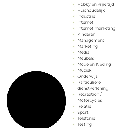
Hobby en vrije tijd
Huishoudelijk
Industrie
Internet
Internet marketing
Kinderen
Management
Marketing
Media
Meubels
Mode en Kleding
Muziek
Onderwijs
Particuliere
dienstverlening
Recreation /
Motorcycles
Relatie
Sport
Telefonie
Testing