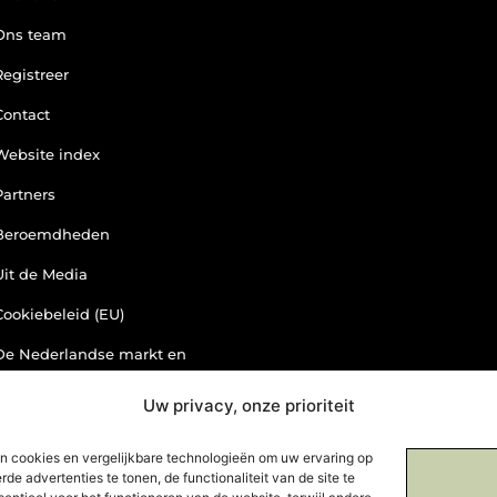
Ons team
Registreer
Contact
Website index
Partners
Beroemdheden
Uit de Media
Cookiebeleid (EU)
De Nederlandse markt en
backlinks: een slimme zet of
risicovolle gok?
Uw privacy, onze prioriteit
Je website als
n cookies en vergelijkbare technologieën om uw ervaring op
inkomstenbron: droom of
de advertenties te tonen, de functionaliteit van de site te
haalbare realiteit?