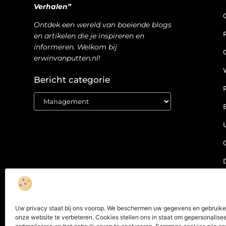
Verhalen”
Ontdek een wereld van boeiende blogs
en artikelen die je inspireren en
informeren. Welkom bij
erwinvanputten.nl!
Bericht categorie
Uw privacy staat bij ons voorop. We beschermen uw gegevens en gebruike
onze website te verbeteren. Cookies stellen ons in staat om gepersonaliseer