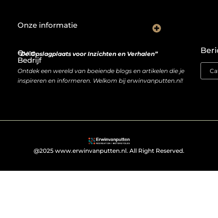
Onze informatie
De Nederlandse markt en backlinks: een slimme zet of risicovolle gok?
Je website als inkomstenbron: droom of haalbare realiteit?
Beri
Over
“De Opslagplaats voor Inzichten en Verhalen”
Bedrijf
Ontdek een wereld van boeiende blogs en artikelen die je
inspireren en informeren. Welkom bij erwinvanputten.nl!
@2025 www.erwinvanputten.nl. All Right Reserved.