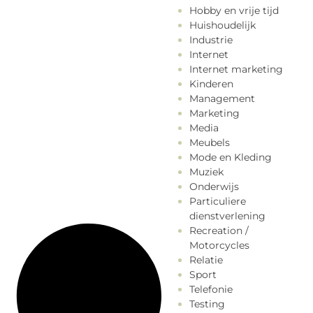
Hobby en vrije tijd
Huishoudelijk
Industrie
Internet
Internet marketing
Kinderen
Management
Marketing
Media
Meubels
Mode en Kleding
Muziek
Onderwijs
Particuliere
dienstverlening
Recreation /
Motorcycles
Relatie
Sport
Telefonie
Testing