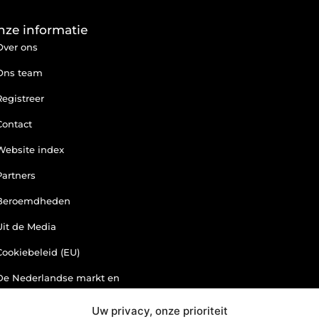
nze informatie
Over ons
Ons team
Registreer
Contact
Website index
Partners
Beroemdheden
Uit de Media
Cookiebeleid (EU)
De Nederlandse markt en
backlinks: een slimme zet of
risicovolle gok?
Uw privacy, onze prioriteit