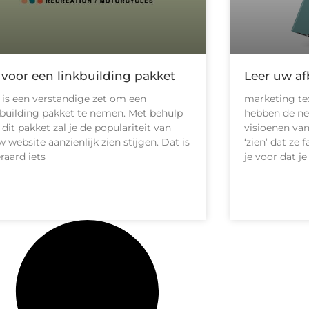
 voor een linkbuilding pakket
Leer uw af
 is een verstandige zet om een
marketing te
kbuilding pakket te nemen. Met behulp
hebben de n
 dit pakket zal je de populariteit van
visioenen va
w website aanzienlijk zien stijgen. Dat is
‘zien’ dat ze
eraard iets
je voor dat je