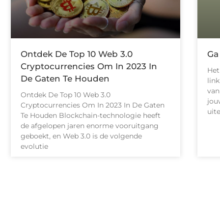
Ontdek De Top 10 Web 3.0
Ga
Cryptocurrencies Om In 2023 In
Het
De Gaten Te Houden
lin
van
Ontdek De Top 10 Web 3.0
jou
Cryptocurrencies Om In 2023 In De Gaten
uit
Te Houden Blockchain-technologie heeft
de afgelopen jaren enorme vooruitgang
geboekt, en Web 3.0 is de volgende
evolutie