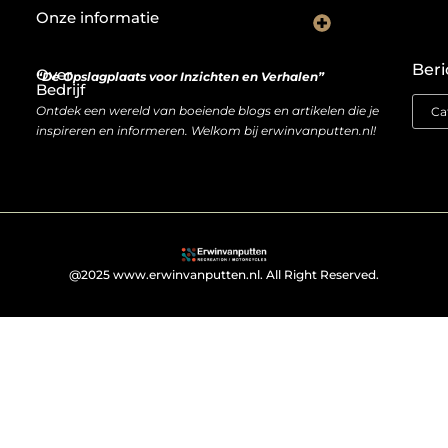
Onze informatie
De Nederlandse markt en backlinks: een slimme zet of risicovolle gok?
Je website als inkomstenbron: droom of haalbare realiteit?
Beri
Over
“De Opslagplaats voor Inzichten en Verhalen”
Bedrijf
Ontdek een wereld van boeiende blogs en artikelen die je
inspireren en informeren. Welkom bij erwinvanputten.nl!
@2025 www.erwinvanputten.nl. All Right Reserved.