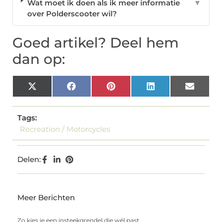
Wat moet ik doen als ik meer informatie
▼
over Polderscooter wil?
Goed artikel? Deel hem
dan op:
X
Facebook
Pinterest
LinkedIn
Email
(Twitter)
Tags:
Recreation / Motorcycles
Delen:
Meer Berichten
Zo kies je een insteekgrendel die wél past