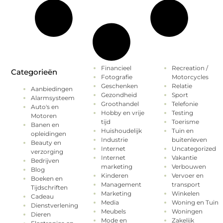
Financieel
Recreation /
Categorieën
Fotografie
Motorcycles
Geschenken
Relatie
Aanbiedingen
Gezondheid
Sport
Alarmsysteem
Groothandel
Telefonie
Auto's en
Hobby en vrije
Testing
Motoren
tijd
Toerisme
Banen en
Huishoudelijk
Tuin en
opleidingen
Industrie
buitenleven
Beauty en
Internet
Uncategorized
verzorging
Internet
Vakantie
Bedrijven
marketing
Verbouwen
Blog
Kinderen
Vervoer en
Boeken en
Management
transport
Tijdschriften
Marketing
Winkelen
Cadeau
Media
Woning en Tuin
Dienstverlening
Meubels
Woningen
Dieren
Mode en
Zakelijk