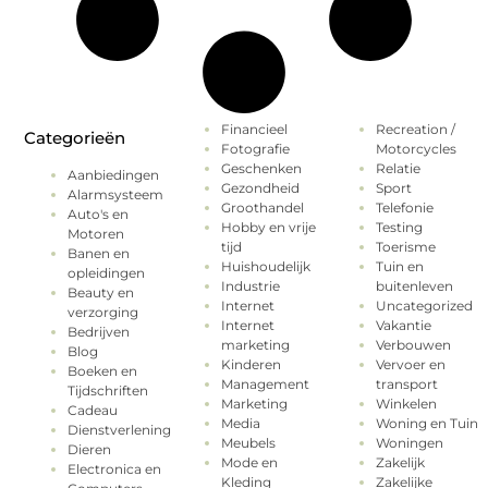
Financieel
Recreation /
Categorieën
Fotografie
Motorcycles
Geschenken
Relatie
Aanbiedingen
Gezondheid
Sport
Alarmsysteem
Groothandel
Telefonie
Auto's en
Hobby en vrije
Testing
Motoren
tijd
Toerisme
Banen en
Huishoudelijk
Tuin en
opleidingen
Industrie
buitenleven
Beauty en
Internet
Uncategorized
verzorging
Internet
Vakantie
Bedrijven
marketing
Verbouwen
Blog
Kinderen
Vervoer en
Boeken en
Management
transport
Tijdschriften
Marketing
Winkelen
Cadeau
Media
Woning en Tuin
Dienstverlening
Meubels
Woningen
Dieren
Mode en
Zakelijk
Electronica en
Kleding
Zakelijke