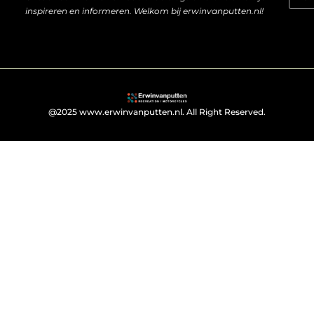
inspireren en informeren. Welkom bij erwinvanputten.nl!
@2025 www.erwinvanputten.nl. All Right Reserved.