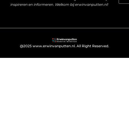
inspireren en informeren. Welkom bij erwinvanputten.nl!
@2025 www.erwinvanputten.nl. All Right Reserved.