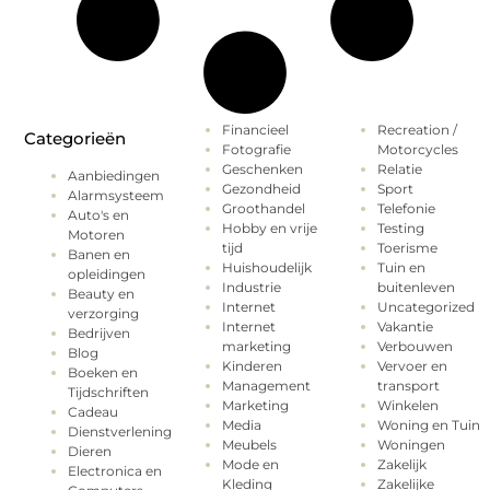
Financieel
Recreation /
Categorieën
Fotografie
Motorcycles
Geschenken
Relatie
Aanbiedingen
Gezondheid
Sport
Alarmsysteem
Groothandel
Telefonie
Auto's en
Hobby en vrije
Testing
Motoren
tijd
Toerisme
Banen en
Huishoudelijk
Tuin en
opleidingen
Industrie
buitenleven
Beauty en
Internet
Uncategorized
verzorging
Internet
Vakantie
Bedrijven
marketing
Verbouwen
Blog
Kinderen
Vervoer en
Boeken en
Management
transport
Tijdschriften
Marketing
Winkelen
Cadeau
Media
Woning en Tuin
Dienstverlening
Meubels
Woningen
Dieren
Mode en
Zakelijk
Electronica en
Kleding
Zakelijke