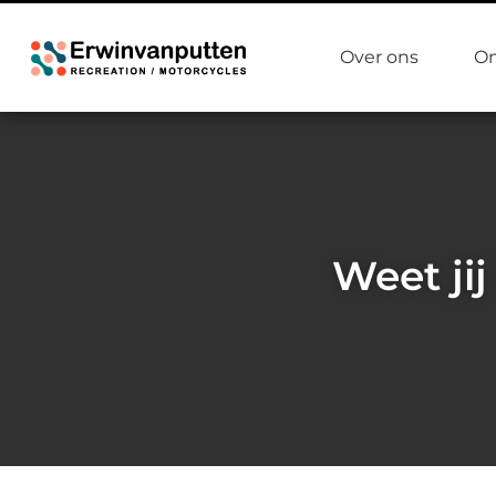
Over ons
On
Weet jij