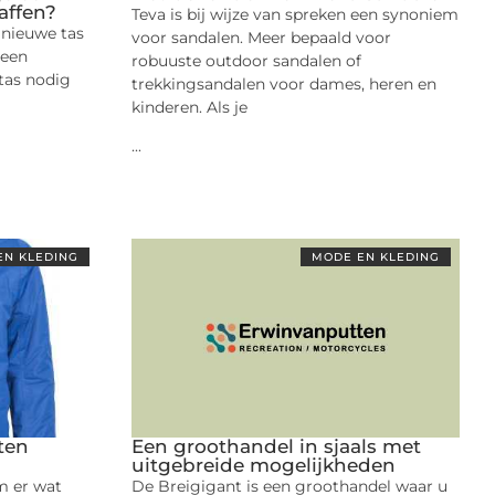
affen?
Teva is bij wijze van spreken een synoniem
 nieuwe tas
voor sandalen. Meer bepaald voor
 een
robuuste outdoor sandalen of
tas nodig
trekkingsandalen voor dames, heren en
kinderen. Als je
...
EN KLEDING
MODE EN KLEDING
ten
Een groothandel in sjaals met
uitgebreide mogelijkheden
m er wat
De Breigigant is een groothandel waar u