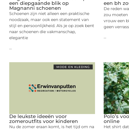
een diepgaande blik op
een bh z
Magnanni schoenen
De reden wa
Schoenen zijn niet alleen een praktische
zou moeten 
noodzaak, maar ook een statement van
vrouw een bh
stijl en persoonlijkheid. Als je op zoek bent
geen verrassi
naar schoenen die vakmanschap,
...
elegantie
...
MODE EN KLEDING
De leukste ideeën voor
Polo’s vo
zomeroutfits voor kinderen
online
Nu de zomer eraan komt, is het tijd om na
Het shirt da