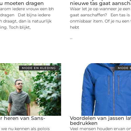
ou moeten dragen
nieuwe tas gaat aansch
arom iedere vrouw een bh
Waar let je op wanneer je een
dragen Dat bijna iedere
gaat aanschaffen? Een tas is
 draagt, dan is natuurlijk
onmisbaar item. Of je nu een 
ng. Toch blijkt,
hebt
...
MODE EN KLEDING
MODE 
or heren van Sans-
Voordelen van jassen la
bedrukken
t we nu kennen als polois
Veel mensen houden ervan o