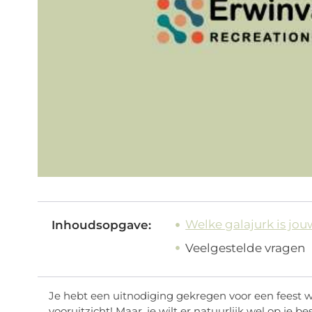
Welke galajurk is jo
Inhoudsopgave:
Veelgestelde vragen
Je hebt een uitnodiging gekregen voor een feest wa
vooruitzicht! Maar, je wilt er natuurlijk wel op je be