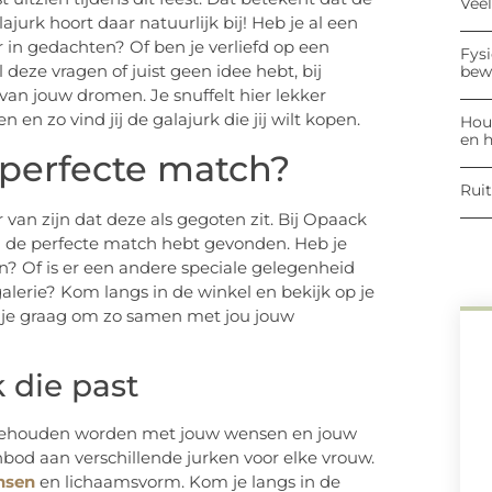
Vee
jurk hoort daar natuurlijk bij! Heb je al een
r in gedachten? Of ben je verliefd op een
Fysi
deze vragen of juist geen idee hebt, bij
bew
van jouw dromen. Je snuffelt hier lekker
n en zo vind jij de galajurk die jij wilt kopen.
Hout
en h
 perfecte match?
Ruit
 van zijn dat deze als gegoten zit. Bij Opaack
jij de perfecte match hebt gevonden. Heb je
en? Of is er een andere speciale gelegenheid
galerie? Kom langs in de winkel en bekijk op je
en je graag om zo samen met jou jouw
 die past
g gehouden worden met jouw wensen en jouw
nbod aan verschillende jurken voor elke vrouw.
ensen
en lichaamsvorm. Kom je langs in de