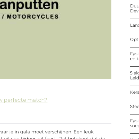
Duu
Dev
Land
Opt
Fysi
en 
5 si
Lei
Kera
uw perfecte match?
Sfe
Fysi
soe
ar je in gala moet verschijnen. Een leuk
st uitzien tijdens dit feest. Dat betekent dat de