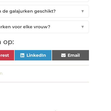
 de galajurken geschikt?
▼
urken voor elke vrouw?
▼
 op:
erest
LinkedIn
Email
en