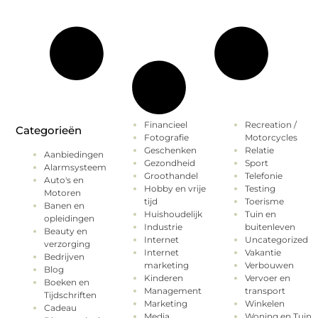
Financieel
Recreation /
Categorieën
Fotografie
Motorcycles
Geschenken
Relatie
Aanbiedingen
Gezondheid
Sport
Alarmsysteem
Groothandel
Telefonie
Auto's en
Hobby en vrije
Testing
Motoren
tijd
Toerisme
Banen en
Huishoudelijk
Tuin en
opleidingen
Industrie
buitenleven
Beauty en
Internet
Uncategorized
verzorging
Internet
Vakantie
Bedrijven
marketing
Verbouwen
Blog
Kinderen
Vervoer en
Boeken en
Management
transport
Tijdschriften
Marketing
Winkelen
Cadeau
Media
Woning en Tuin