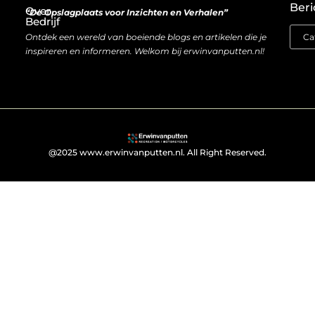
Beri
Over
“De Opslagplaats voor Inzichten en Verhalen”
Bedrijf
Ontdek een wereld van boeiende blogs en artikelen die je
inspireren en informeren. Welkom bij erwinvanputten.nl!
@2025 www.erwinvanputten.nl. All Right Reserved.