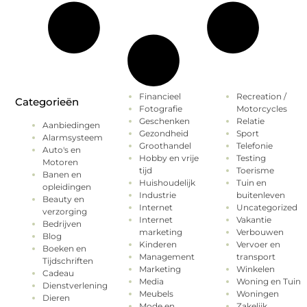
Financieel
Recreation /
Categorieën
Fotografie
Motorcycles
Geschenken
Relatie
Aanbiedingen
Gezondheid
Sport
Alarmsysteem
Groothandel
Telefonie
Auto's en
Hobby en vrije
Testing
Motoren
tijd
Toerisme
Banen en
Huishoudelijk
Tuin en
opleidingen
Industrie
buitenleven
Beauty en
Internet
Uncategorized
verzorging
Internet
Vakantie
Bedrijven
marketing
Verbouwen
Blog
Kinderen
Vervoer en
Boeken en
Management
transport
Tijdschriften
Marketing
Winkelen
Cadeau
Media
Woning en Tuin
Dienstverlening
Meubels
Woningen
Dieren
Mode en
Zakelijk