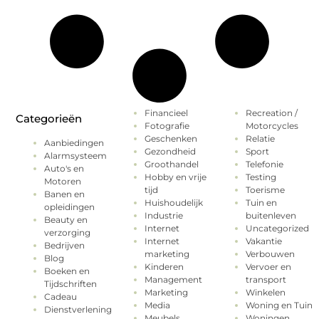
Financieel
Recreation /
Categorieën
Fotografie
Motorcycles
Geschenken
Relatie
Aanbiedingen
Gezondheid
Sport
Alarmsysteem
Groothandel
Telefonie
Auto's en
Hobby en vrije
Testing
Motoren
tijd
Toerisme
Banen en
Huishoudelijk
Tuin en
opleidingen
Industrie
buitenleven
Beauty en
Internet
Uncategorized
verzorging
Internet
Vakantie
Bedrijven
marketing
Verbouwen
Blog
Kinderen
Vervoer en
Boeken en
Management
transport
Tijdschriften
Marketing
Winkelen
Cadeau
Media
Woning en Tuin
Dienstverlening
Meubels
Woningen