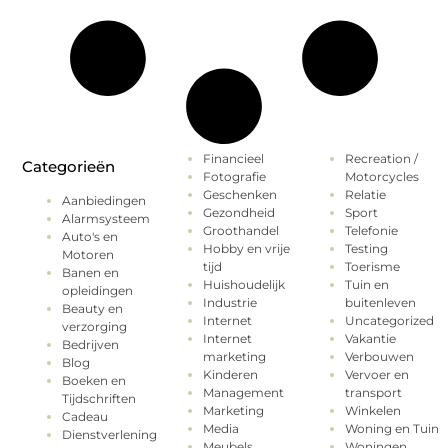
Financieel
Recreation /
Categorieën
Fotografie
Motorcycles
Geschenken
Relatie
Aanbiedingen
Gezondheid
Sport
Alarmsysteem
Groothandel
Telefonie
Auto's en
Hobby en vrije
Testing
Motoren
tijd
Toerisme
Banen en
Huishoudelijk
Tuin en
opleidingen
Industrie
buitenleven
Beauty en
Internet
Uncategorized
verzorging
Internet
Vakantie
Bedrijven
marketing
Verbouwen
Blog
Kinderen
Vervoer en
Boeken en
Management
transport
Tijdschriften
Marketing
Winkelen
Cadeau
Media
Woning en Tuin
Dienstverlening
Meubels
Woningen