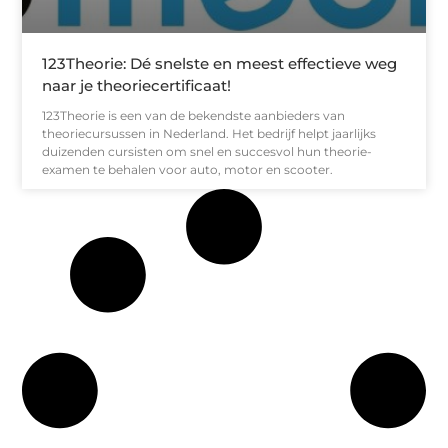
123Theorie: Dé snelste en meest effectieve weg
naar je theoriecertificaat!
123Theorie is een van de bekendste aanbieders van
theoriecursussen in Nederland. Het bedrijf helpt jaarlijks
duizenden cursisten om snel en succesvol hun theorie-
examen te behalen voor auto, motor en scooter.