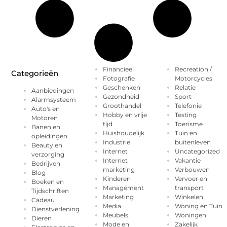
Financieel
Recreation /
Categorieën
Fotografie
Motorcycles
Geschenken
Relatie
Aanbiedingen
Gezondheid
Sport
Alarmsysteem
Groothandel
Telefonie
Auto's en
Hobby en vrije
Testing
Motoren
tijd
Toerisme
Banen en
Huishoudelijk
Tuin en
opleidingen
Industrie
buitenleven
Beauty en
Internet
Uncategorized
verzorging
Internet
Vakantie
Bedrijven
marketing
Verbouwen
Blog
Kinderen
Vervoer en
Boeken en
Management
transport
Tijdschriften
Marketing
Winkelen
Cadeau
Media
Woning en Tuin
Dienstverlening
Meubels
Woningen
Dieren
Mode en
Zakelijk