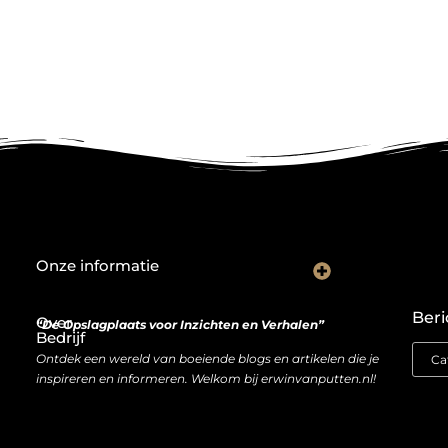
Onze informatie
De Nederlandse markt en backlinks: een slimme zet of risicovolle gok?
Je website als inkomstenbron: droom of haalbare realiteit?
Beri
Over
“De Opslagplaats voor Inzichten en Verhalen”
Bedrijf
Ontdek een wereld van boeiende blogs en artikelen die je
inspireren en informeren. Welkom bij erwinvanputten.nl!