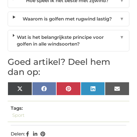
Hoe speel ik het beste met zijwind?
▼
Waarom is golfen met rugwind lastig?
▼
Wat is het belangrijkste principe voor
▼
golfen in alle windsoorten?
Goed artikel? Deel hem
dan op:
X
Facebook
Pinterest
LinkedIn
Email
(Twitter)
Tags:
Sport
Delen: