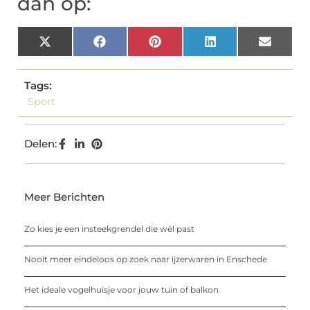
dan op:
X
Facebook
Pinterest
LinkedIn
Email
(Twitter)
Tags:
Sport
Delen:
Meer Berichten
Zo kies je een insteekgrendel die wél past
Nooit meer eindeloos op zoek naar ijzerwaren in Enschede
Het ideale vogelhuisje voor jouw tuin of balkon