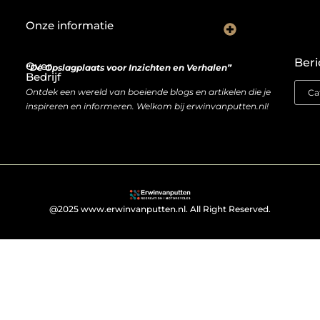
Onze informatie
De Nederlandse markt en backlinks: een slimme zet of risicovolle gok?
Je website als inkomstenbron: droom of haalbare realiteit?
Beri
Over
“De Opslagplaats voor Inzichten en Verhalen”
Bedrijf
Ontdek een wereld van boeiende blogs en artikelen die je
inspireren en informeren. Welkom bij erwinvanputten.nl!
@2025 www.erwinvanputten.nl. All Right Reserved.