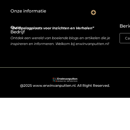
Onze informatie
De Nederlandse markt en backlinks: een slimme zet of risicovolle gok?
Je website als inkomstenbron: droom of haalbare realiteit?
Beri
Over
“De Opslagplaats voor Inzichten en Verhalen”
Bedrijf
Ontdek een wereld van boeiende blogs en artikelen die je
inspireren en informeren. Welkom bij erwinvanputten.nl!
@2025 www.erwinvanputten.nl. All Right Reserved.