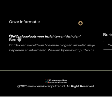
Onze informatie
De Nederlandse markt en backlinks: een slimme zet of risicovolle gok?
Je website als inkomstenbron: droom of haalbare realiteit?
Beri
Over
“De Opslagplaats voor Inzichten en Verhalen”
Bedrijf
Ontdek een wereld van boeiende blogs en artikelen die je
inspireren en informeren. Welkom bij erwinvanputten.nl!
@2025 www.erwinvanputten.nl. All Right Reserved.