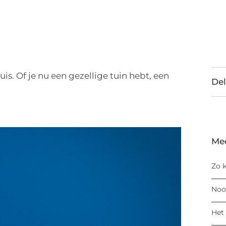
is. Of je nu een gezellige tuin hebt, een
Del
Me
Zo k
Noo
Het 