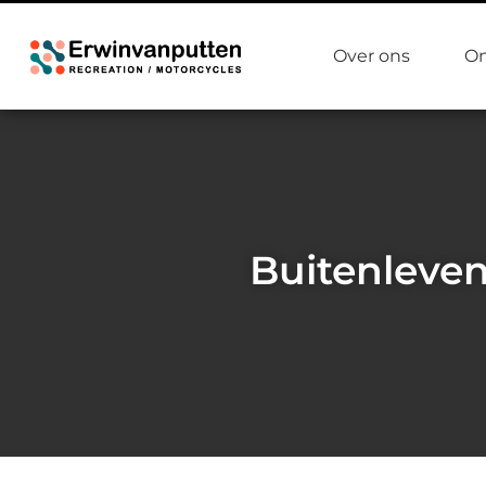
Over ons
On
Buitenleven