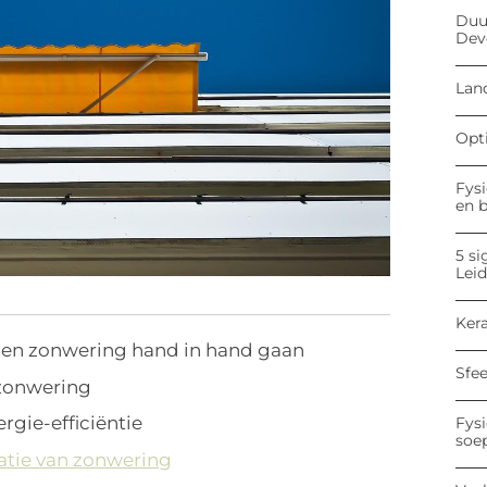
Duu
Dev
Land
Opt
Fysi
en 
5 si
Lei
Kera
en zonwering hand in hand gaan
Sfe
r zonwering
gie-efficiëntie
Fysi
soe
atie van zonwering