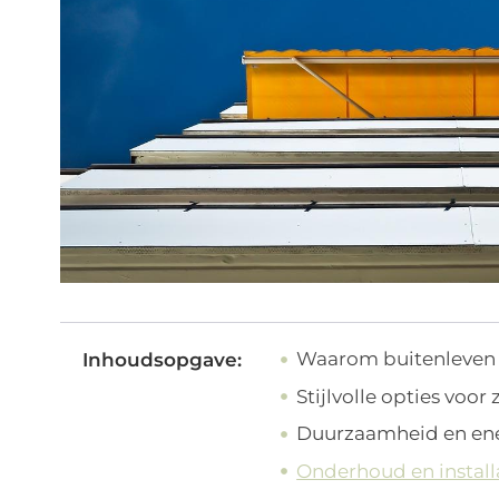
Waarom buitenleven 
Inhoudsopgave:
Stijlvolle opties voo
Duurzaamheid en ener
Onderhoud en install