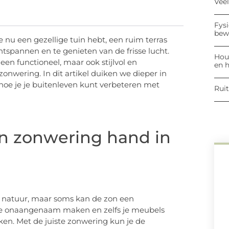
Vee
Fysi
bew
e nu een gezellige tuin hebt, een ruim terras
ntspannen en te genieten van de frisse lucht.
Hout
een functioneel, maar ook stijlvol en
en h
onwering. In dit artikel duiken we dieper in
oe je je buitenleven kunt verbeteren met
Ruit
n zonwering hand in
e natuur, maar soms kan de zon een
imte onaangenaam maken en zelfs je meubels
en. Met de juiste zonwering kun je de