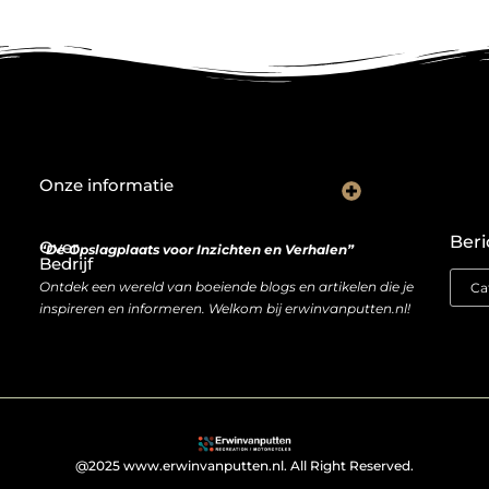
Onze informatie
De Nederlandse markt en backlinks: een slimme zet of risicovolle gok?
Je website als inkomstenbron: droom of haalbare realiteit?
Beri
Over
“De Opslagplaats voor Inzichten en Verhalen”
Bedrijf
Ontdek een wereld van boeiende blogs en artikelen die je
inspireren en informeren. Welkom bij erwinvanputten.nl!
@2025 www.erwinvanputten.nl. All Right Reserved.