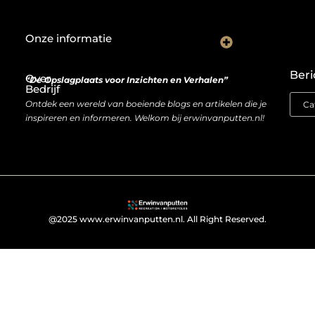
Onze informatie
De Nederlandse markt en backlinks: een slimme zet of risicovolle gok?
Je website als inkomstenbron: droom of haalbare realiteit?
Beri
Over
“De Opslagplaats voor Inzichten en Verhalen”
Bedrijf
Ontdek een wereld van boeiende blogs en artikelen die je
inspireren en informeren. Welkom bij erwinvanputten.nl!
@2025 www.erwinvanputten.nl. All Right Reserved.