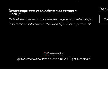
De Nederlandse markt en backlinks: een slimme zet of risicovolle gok?
Je website als inkomstenbron: droom of haalbare realiteit?
Beri
Over
“De Opslagplaats voor Inzichten en Verhalen”
Bedrijf
Ontdek een wereld van boeiende blogs en artikelen die je
inspireren en informeren. Welkom bij erwinvanputten.nl!
@2025 www.erwinvanputten.nl. All Right Reserved.