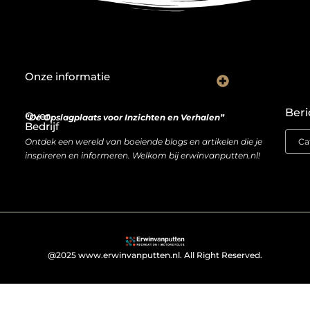
Onze informatie
De Nederlandse markt en backlinks: een slimme zet of risicovolle gok?
Je website als inkomstenbron: droom of haalbare realiteit?
Beri
Over
“De Opslagplaats voor Inzichten en Verhalen”
Bedrijf
Ontdek een wereld van boeiende blogs en artikelen die je
inspireren en informeren. Welkom bij erwinvanputten.nl!
@2025 www.erwinvanputten.nl. All Right Reserved.