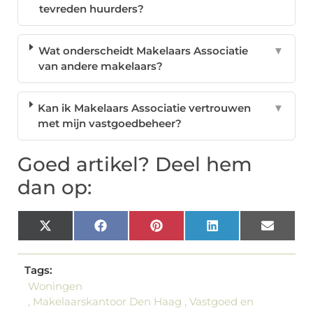
tevreden huurders?
Wat onderscheidt Makelaars Associatie
▼
van andere makelaars?
Kan ik Makelaars Associatie vertrouwen
▼
met mijn vastgoedbeheer?
Goed artikel? Deel hem
dan op:
X
Facebook
Pinterest
LinkedIn
Email
(Twitter)
Tags:
Woningen
,
Makelaarskantoor Den Haag
,
Vastgoed en