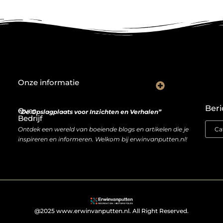
Onze informatie
De Nederlandse markt en backlinks: een slimme zet of risicovolle gok?
Je website als inkomstenbron: droom of haalbare realiteit?
Beri
Over
“De Opslagplaats voor Inzichten en Verhalen”
Bedrijf
Ontdek een wereld van boeiende blogs en artikelen die je
inspireren en informeren. Welkom bij erwinvanputten.nl!
@2025 www.erwinvanputten.nl. All Right Reserved.