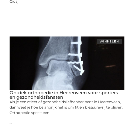
Gids)
...
WINKELEN
Ontdek orthopedie in Heerenveen voor sporters
en gezondheidsfanaten
Als je een atleet of gezondheidsliefhebber bent in Heerenveen,
dan weet je hoe belangrijk het is om fit en blessurevrij te blijven.
Orthopedie speelt een
...