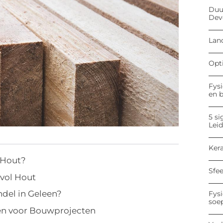
Duu
Dev
Land
Opt
Fysi
en 
5 si
Lei
Kera
 Hout?
Sfe
svol Hout
del in Geleen?
Fysi
soe
en voor Bouwprojecten