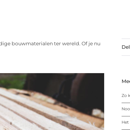
jdige bouwmaterialen ter wereld. Of je nu
Del
Me
Zo k
Noo
Het 