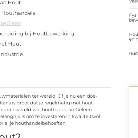
Vee
van Hout
e Houthandels
Fysi
bew
te Slaan
bereiding bij Houtbewerking
Hout
en h
et Hout
Ruit
industrie
uwmaterialen ter wereld. Of je nu een doe-
kans is groot dat je regelmatig met hout
inerende wereld van houthandel in Geleen.
angrijk is om te investeren in kwaliteitsvol
or al je houthandelbehoeften.
out?