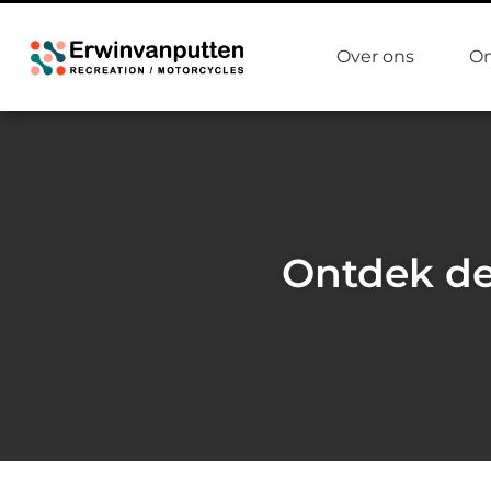
Over ons
On
Ontdek de