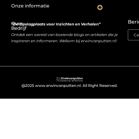
Onze informatie
De Nederlandse markt en backlinks: een slimme zet of risicovolle gok?
Je website als inkomstenbron: droom of haalbare realiteit?
Beri
Over
“De Opslagplaats voor Inzichten en Verhalen”
Bedrijf
Ontdek een wereld van boeiende blogs en artikelen die je
inspireren en informeren. Welkom bij erwinvanputten.nl!
@2025 www.erwinvanputten.nl. All Right Reserved.