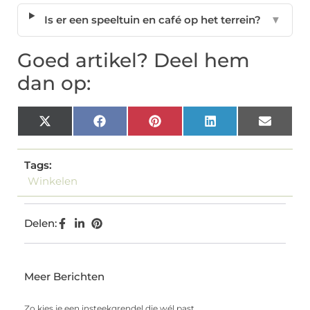
Is er een speeltuin en café op het terrein?
▼
Goed artikel? Deel hem
dan op:
X
Facebook
Pinterest
LinkedIn
Email
(Twitter)
Tags:
Winkelen
Delen:
Meer Berichten
Zo kies je een insteekgrendel die wél past