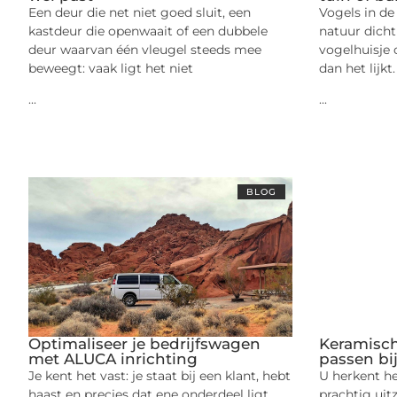
Een deur die net niet goed sluit, een
Vogels in de
kastdeur die openwaait of een dubbele
natuur dichtb
deur waarvan één vleugel steeds mee
vogelhuisje
beweegt: vaak ligt het niet
dan het lijkt
...
...
BLOG
Optimaliseer je bedrijfswagen
Keramisch
met ALUCA inrichting
passen bi
Je kent het vast: je staat bij een klant, hebt
U herkent het
haast en precies dat ene onderdeel ligt
prachtig uit