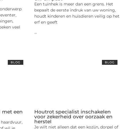
Een tuinhek is meer dan een grens. Het
n onderwerp
bepaalt de eerste indruk van uw woning,
Deventer,
houdt kinderen en huisdieren veilig op het
ningen,
erf en geeft
oeken veel
...
BLOG
BLOG
l met een
Houtrot specialist inschakelen
voor zekerheid over oorzaak en
herstel
n haardvuur,
Je wilt niet alleen dat een kozijn, dorpel of
f wil je