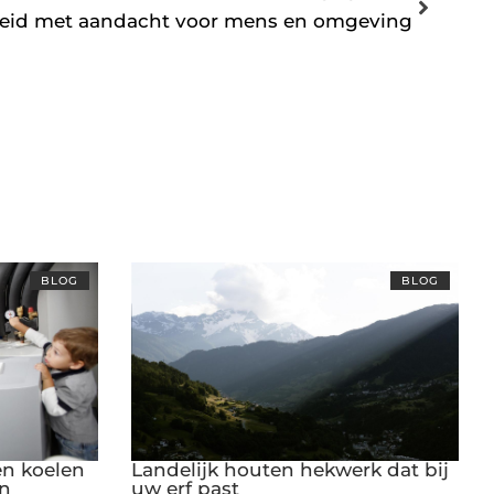
heid met aandacht voor mens en omgeving
BLOG
BLOG
n koelen
Landelijk houten hekwerk dat bij
n
uw erf past