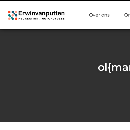
Over ons
On
ol{ma