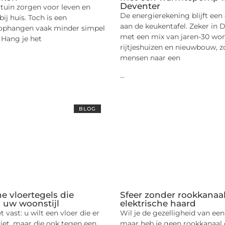
Deventer
 tuin zorgen voor leven en
De energierekening blijft ee
ij huis. Toch is een
aan de keukentafel. Zeker in 
 ophangen vaak minder simpel
met een mix van jaren-30 wo
. Hang je het
rijtjeshuizen en nieuwbouw, z
mensen naar een
...
BLOG
e vloertegels die
Sfeer zonder rookkanaa
j uw woonstijl
elektrische haard
 vast: u wilt een vloer die er
Wil je de gezelligheid van ee
ziet, maar die ook tegen een
maar heb je geen rookkanaal o