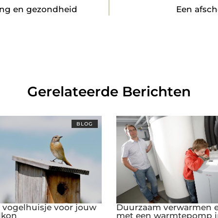
ging en gezondheid
Een afsc
Gerelateerde Berichten
BLOG
e vogelhuisje voor jouw
Duurzaam verwarmen e
lkon
met een warmtepomp i