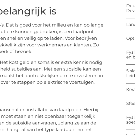
Duu
langrijk is
Dev
Land
’s. Dat is goed voor het milieu en kan op lange
auto te kunnen gebruiken, is een laadpunt
 snel en veilig op te laden. Voor bedrijven
Opt
kkelijk zijn voor werknemers en klanten. Zo
erk of bezoek.
Fysi
en 
Het kost geld en soms is er extra kennis nodig
rheid subsidies aan. Met een subsidie kan een
5 si
t maakt het aantrekkelijker om te investeren in
Lei
over te stappen op elektrische voertuigen.
Kera
Sfe
anschaf en installatie van laadpalen. Hierbij
jf moet staan en niet openbaar toegankelijk
Fysi
soe
nen de subsidie aanvragen, zolang ze aan de
en, hangt af van het type laadpunt en het