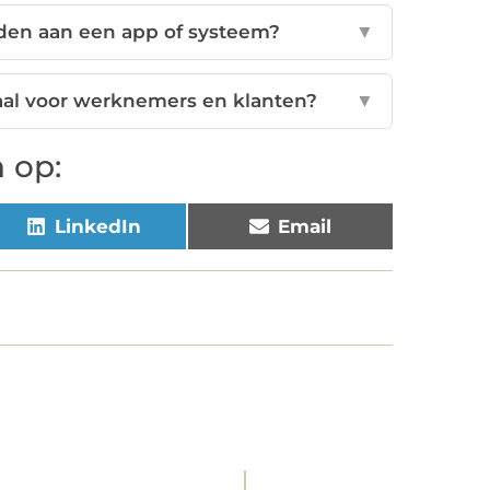
den aan een app of systeem?
▼
aal voor werknemers en klanten?
▼
 op:
LinkedIn
Email