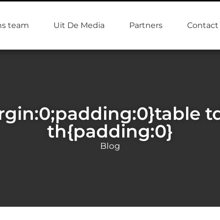
s team
Uit De Media
Partners
Contact
rgin:0;padding:0}table td
th{padding:0}
Blog