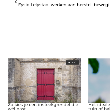
Fysio Lelystad: werken aan herstel, bewe
BLOG
Zo kies je een insteekgrendel die
Het ideal
wél past
tuin of ba