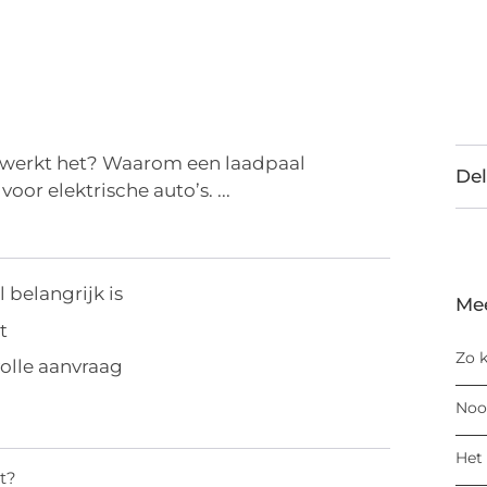
e werkt het? Waarom een laadpaal
Del
oor elektrische auto’s. ...
belangrijk is
Me
t
Zo k
volle aanvraag
Noo
Het 
t?