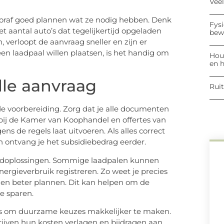
Vee
vooraf goed plannen wat ze nodig hebben. Denk
Fysi
t aantal auto’s dat tegelijkertijd opgeladen
bew
 verloopt de aanvraag sneller en zijn er
een laadpaal willen plaatsen, is het handig om
Hout
en h
lle aanvraag
Ruit
e voorbereiding. Zorg dat je alle documenten
g bij de Kamer van Koophandel en offertes van
gens de regels laat uitvoeren. Als alles correct
 ontvang je het subsidiebedrag eerder.
laadoplossingen. Sommige laadpalen kunnen
rgieverbruik registreren. Zo weet je precies
den beter plannen. Dit kan helpen om de
te sparen.
kans om duurzame keuzes makkelijker te maken.
rijven hun kosten verlagen en bijdragen aan