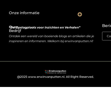
Onze informatie
De Nederlandse markt en backlinks: een slimme zet of risicovolle gok?
Je website als inkomstenbron: droom of haalbare realiteit?
Beri
Over
“De Opslagplaats voor Inzichten en Verhalen”
Bedrijf
Ontdek een wereld van boeiende blogs en artikelen die je
inspireren en informeren. Welkom bij erwinvanputten.nl!
@2025 www.erwinvanputten.nl. All Right Reserved.