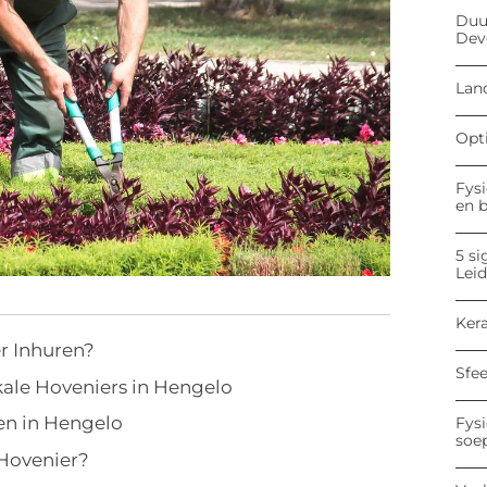
Duu
Dev
Land
Opt
Fysi
en 
5 si
Lei
Kera
r Inhuren?
Sfe
ale Hoveniers in Hengelo
en in Hengelo
Fysi
soe
 Hovenier?