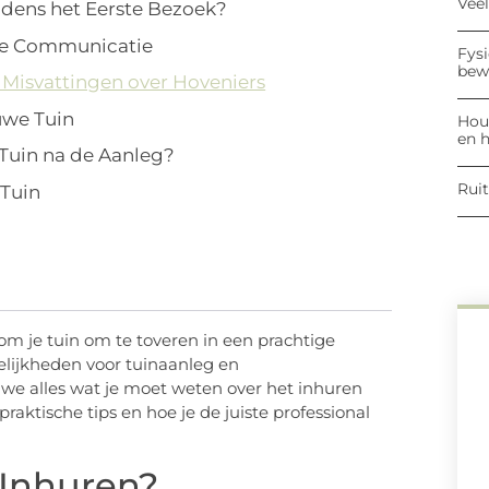
Vee
jdens het Eerste Bezoek?
de Communicatie
Fysi
bew
Misvattingen over Hoveniers
euwe Tuin
Hout
en h
Tuin na de Aanleg?
Ruit
 Tuin
om je tuin om te toveren in een prachtige
elijkheden voor tuinaanleg en
 we alles wat je moet weten over het inhuren
raktische tips en hoe je de juiste professional
Inhuren?