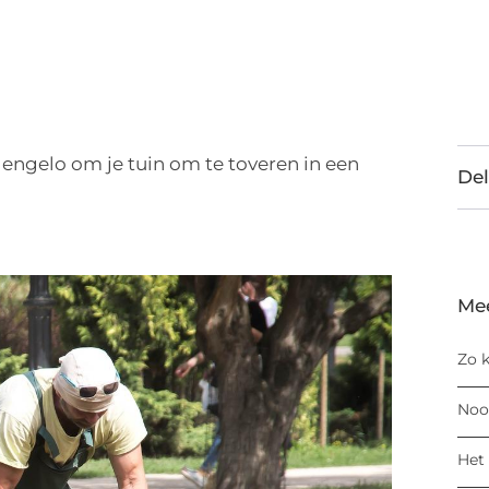
Hengelo om je tuin om te toveren in een
Del
Me
Zo k
Noo
Het 