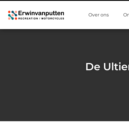
Over ons
On
De Ulti